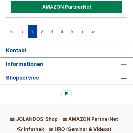
AMAZON PartnerNet
Seite
Seite
Seite
Seite
Seite
1
2
3
4
5
Kontakt
Informationen
Shopservice
📖 JOLANDOS-Shop
📖 AMAZON PartnerNet
👓 Infothek
🎤 HRO (Seminar & Videos)