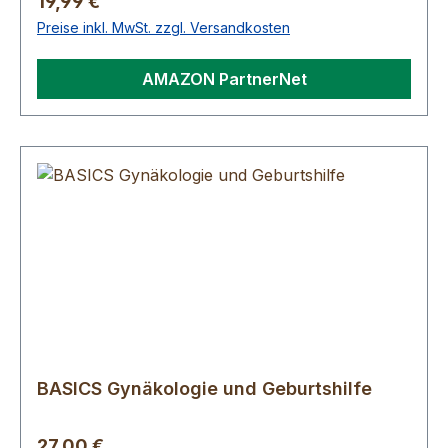
Regulärer Preis:
19,99 €
Preise inkl. MwSt. zzgl. Versandkosten
AMAZON PartnerNet
BASICS Gynäkologie und Geburtshilfe
Regulärer Preis:
27,00 €