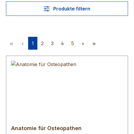
Produkte filtern
Seite
Seite
Seite
Seite
Seite
1
2
3
4
5
Anatomie für Osteopathen