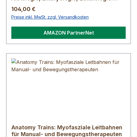
Band 1: Zelle, Gewebe, Entwicklung,
Regulärer Preis:
104,00 €
Skelett- und ..
Preise inkl. MwSt. zzgl. Versandkosten
AMAZON PartnerNet
Anatomy Trains: Myofasziale Leitbahnen
für Manual- und Bewegungstherapeuten