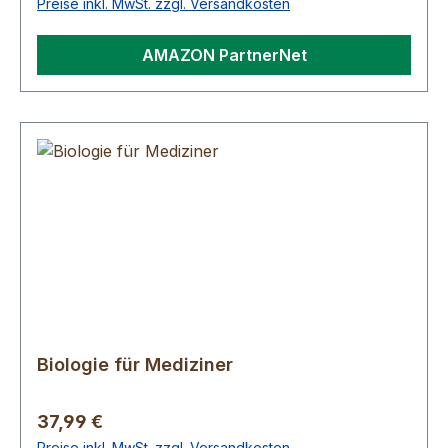
Preise inkl. MwSt. zzgl. Versandkosten
AMAZON PartnerNet
Biologie für Mediziner
Regulärer Preis:
37,99 €
Preise inkl. MwSt. zzgl. Versandkosten