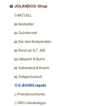
📖 JOLANDOS-Shop
💡AKTUELL
📖 Bestseller
📖 Gründerzeit
📖 Die drei Kompendien
📖 Rund um A.T. Still
📖 Littlejohn & Burns
📖 Sutherland & Kranio
📖 Zeitgenössisch
◇ E-BOOKS (epub)
◇ Praxisbroschüren
◇ HRO Literaturtipps