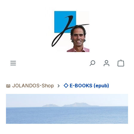
Zum Hauptinhalt springen
Ware
📖 JOLANDOS-Shop
◇ E-BOOKS (epub)