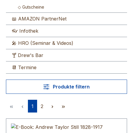
◇ Gutscheine
📖 AMAZON PartnerNet
👓 Infothek
🎤 HRO (Seminar & Videos)
🍸 Drew's Bar
📆 Termine
Produkte filtern
Seite
Seite
1
2