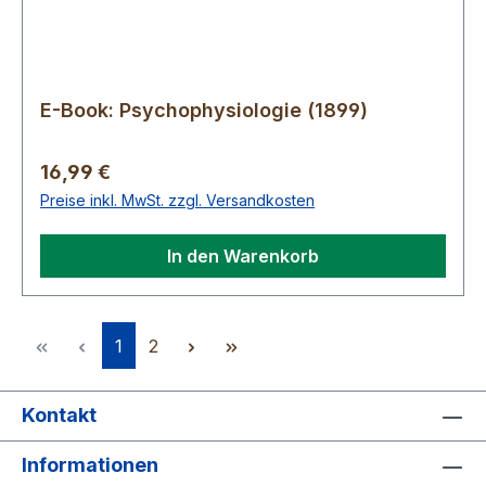
E-Book: Psychophysiologie (1899)
Regulärer Preis:
16,99 €
Preise inkl. MwSt. zzgl. Versandkosten
In den Warenkorb
Seite
Seite
1
2
Kontakt
Informationen