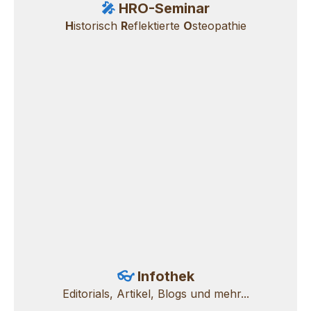
🎤
HRO-Seminar
H
istorisch
R
eflektierte
O
steopathie
👓
Infothek
Editorials, Artikel, Blogs
und mehr...